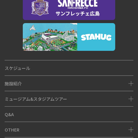
スケジュール
施設紹介
ミュージアム&スタジアムツアー
座席図
Q&A
アクセス・駐車場
ミュージアム
OTHER
ピースウォール・モニュメント
スタジアムツアー