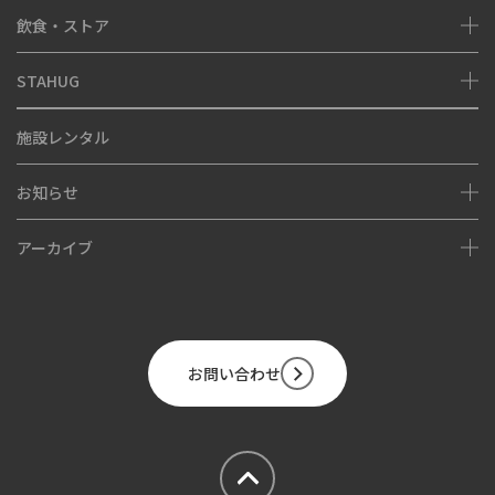
飲食・ストア
ピースポダイアログツアー
STAHUG
FOOD
SHOP
About
施設レンタル
STAHUG Blog
お知らせ
Instagram
アーカイブ
NEWS
EVENT
Hiroshima Stadium Park Project
FOOD&SHOP
お問い合わせ
MUSEUM
PARK