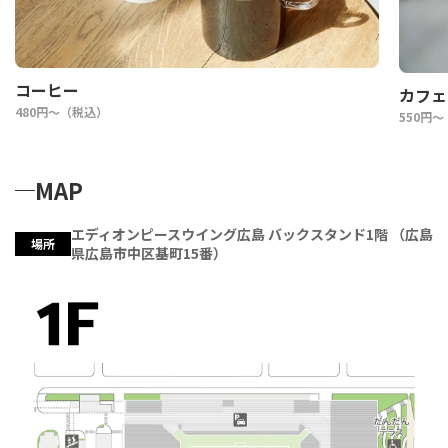
コーヒー
カフェ
480円〜（税込）
550円
MAP
エディオンピースウイング広島 バックスタンド1階 （広島
場所
県広島市中区基町15番）