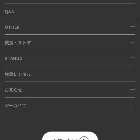
Q&A
アクセス・駐車場
ミュージアム
OTHER
ピースウォール・モニュメント
スタジアムツアー
飲食・ストア
ピースポダイアログツアー
STAHUG
FOOD
SHOP
About
施設レンタル
STAHUG Blog
お知らせ
Instagram
アーカイブ
NEWS
EVENT
Hiroshima Stadium Park Project
FOOD&SHOP