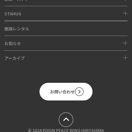
STAHUG
FOOD
SHOP
About
施設レンタル
STAHUG Blog
お知らせ
Instagram
アーカイブ
NEWS
EVENT
Hiroshima Stadium Park Project
FOOD&SHOP
お問い合わせ
MUSEUM
PARK
© 2024 EDION PEACE WING HIROSHIMA