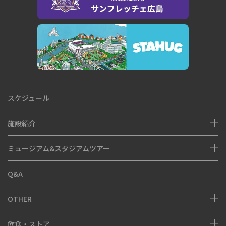
スケジュール
施設紹介
ミュージアム&スタジアムツアー
座席図
Q&A
アクセス・駐車場
ミュージアム
OTHER
ピースウォール・モニュメント
スタジアムツアー
飲食・ストア
ピースポダイアログツアー